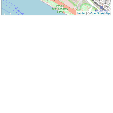
Leaflet
| ©
OpenStreetMap