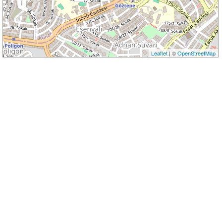
Leaflet
| ©
OpenStreetMap