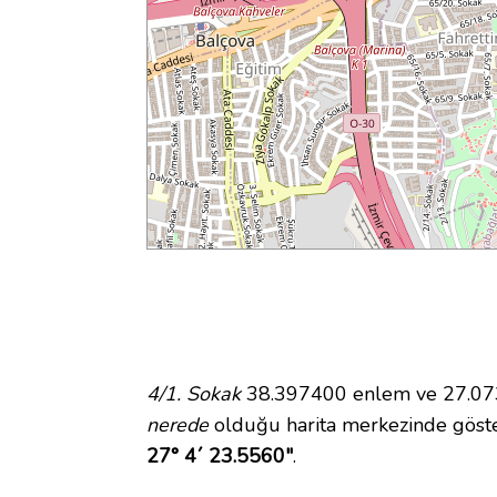
4/1. Sokak
38.397400 enlem ve 27.0732
nerede
olduğu harita merkezinde göste
27° 4´ 23.5560"
.