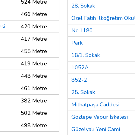
524 Metre
28. Sokak
466 Metre
Özel Fatih İlköğretim Oku
esi
420 Metre
No:1180
417 Metre
Park
455 Metre
18/1. Sokak
419 Metre
1052A
448 Metre
852-2
461 Metre
25. Sokak
382 Metre
Mithatpaşa Caddesi
502 Metre
Göztepe Vapur İskelesi
498 Metre
Güzelyalı Yeni Cami