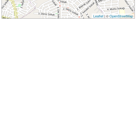
Leaflet
| ©
OpenStreetMap