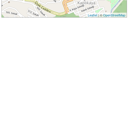
Leaflet
| ©
OpenStreetMap