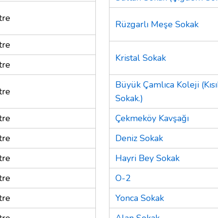
tre
Rüzgarlı Meşe Sokak
tre
Kristal Sokak
tre
Büyük Çamlıca Koleji (Kıs
tre
Sokak.)
tre
Çekmeköy Kavşağı
tre
Deniz Sokak
tre
Hayri Bey Sokak
tre
O-2
tre
Yonca Sokak
tre
Alan Sokak