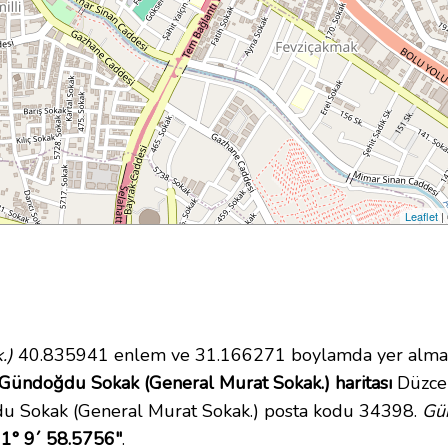
Leaflet
|
.)
40.835941 enlem ve 31.166271 boylamda yer almakt
Gündoğdu Sokak (General Murat Sokak.) haritası
Düzce 
du Sokak (General Murat Sokak.) posta kodu 34398.
Gü
31° 9´ 58.5756"
.