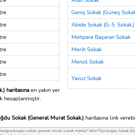
tre
Geniş Sokak (Güneş Sokak
tre
Abide Sokak (G-5. Sokak.)
tre
Mehpare Başaran Sokak
tre
Merih Sokak
tre
Menzil Sokak
tre
Yavuz Sokak
) haritasına
en yakın yer
k hesaplanmıştır.
du Sokak (General Murat Sokak.)
haritasına link verebil