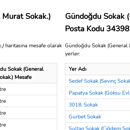
 Murat Sokak.)
Gündoğdu Sokak (
Posta Kodu 34398
.)
haritasına mesafe olarak
Gündoğdu Sokak (General Mu
yerler:
u Sokak (General
Yer Adı
okak.) Mesafe
Sedef Sokak (Sevinç Sokak
tre
Papatya Sokak (Göksu Evl
tre
3018. Sokak
tre
Gurbet Sokak
tre
Sultan Sokak (Çiğdem Sok