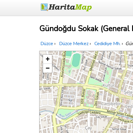
Gündoğdu Sokak (General M
Düzce
›
Düzce Merkez
›
Cedidiye Mh.
›
Gün
+
−