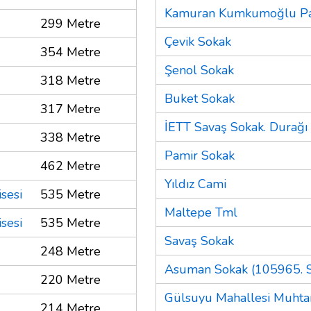
Kamuran Kumkumoğlu Pa
299 Metre
Çevik Sokak
354 Metre
Şenol Sokak
318 Metre
Buket Sokak
317 Metre
İETT Savaş Sokak. Durağı
338 Metre
Pamir Sokak
462 Metre
Yıldız Cami
sesi
535 Metre
Maltepe Tml
sesi
535 Metre
Savaş Sokak
248 Metre
Asuman Sokak (105965. S
220 Metre
Gülsuyu Mahallesi Muhtar
214 Metre