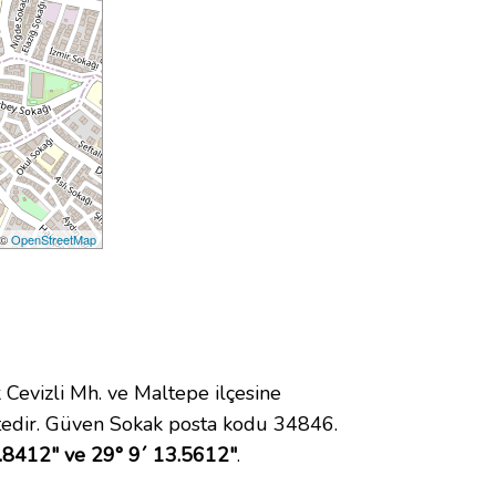
 ©
OpenStreetMap
evizli Mh. ve Maltepe ilçesine
tedir. Güven Sokak posta kodu 34846.
.8412" ve 29° 9´ 13.5612"
.