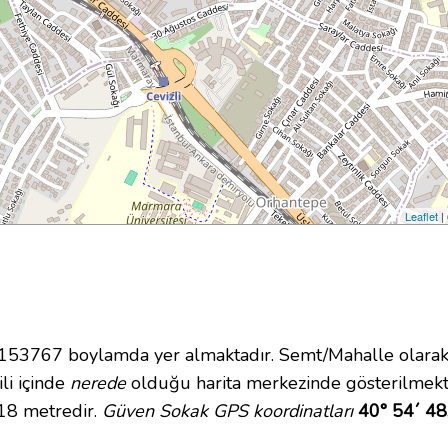
Leaflet
|
3767 boylamda yer almaktadır. Semt/Mahalle olarak C
ili içinde
nerede
olduğu harita merkezinde gösterilmek
 18 metredir.
Güven Sokak GPS koordinatları
40° 54´ 48