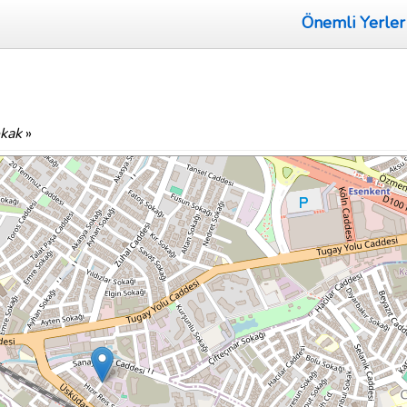
Önemli Yerler
kak
»