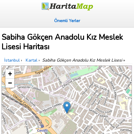
Önemli Yerler
Sabiha Gökçen Anadolu Kız Meslek
Lisesi Haritası
İstanbul
›
Kartal
›
Sabiha Gökçen Anadolu Kız Meslek Lisesi
»
+
−