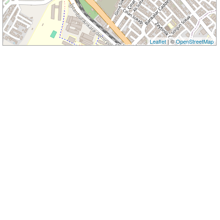
Leaflet
| ©
OpenStreetMap