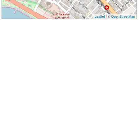
Leaflet
| ©
OpenStreetMap