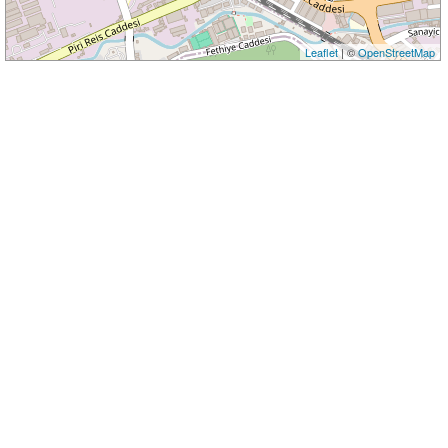
Leaflet
| ©
OpenStreetMap