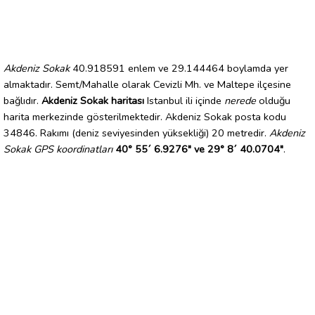
Akdeniz Sokak
40.918591 enlem ve 29.144464 boylamda yer
almaktadır. Semt/Mahalle olarak Cevizli Mh. ve Maltepe ilçesine
bağlıdır.
Akdeniz Sokak haritası
Istanbul ili içinde
nerede
olduğu
harita merkezinde gösterilmektedir. Akdeniz Sokak posta kodu
34846. Rakımı (deniz seviyesinden yüksekliği) 20 metredir.
Akdeniz
Sokak GPS koordinatları
40° 55´ 6.9276" ve 29° 8´ 40.0704"
.