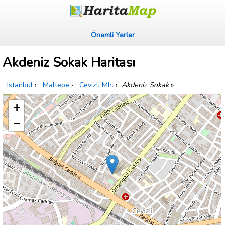
Önemli Yerler
Akdeniz Sokak Haritası
Istanbul
›
Maltepe
›
Cevizli Mh.
›
Akdeniz Sokak
»
+
−