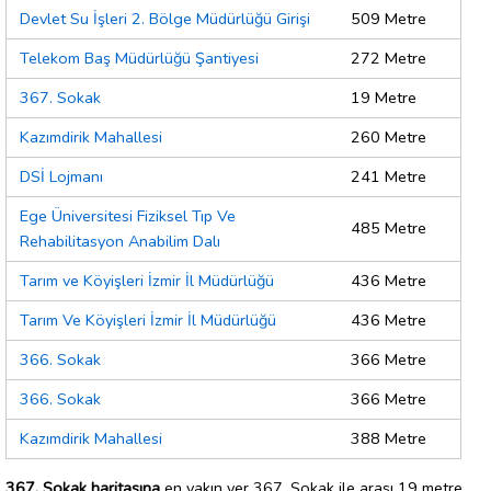
Devlet Su İşleri 2. Bölge Müdürlüğü Girişi
509 Metre
Telekom Baş Müdürlüğü Şantiyesi
272 Metre
367. Sokak
19 Metre
Kazımdirik Mahallesi
260 Metre
DSİ Lojmanı
241 Metre
Ege Üniversitesi Fiziksel Tıp Ve
485 Metre
Rehabilitasyon Anabilim Dalı
Tarım ve Köyişleri İzmir İl Müdürlüğü
436 Metre
Tarım Ve Köyişleri İzmir İl Müdürlüğü
436 Metre
366. Sokak
366 Metre
366. Sokak
366 Metre
Kazımdirik Mahallesi
388 Metre
367. Sokak haritasına
en yakın yer 367. Sokak ile arası 19 metre