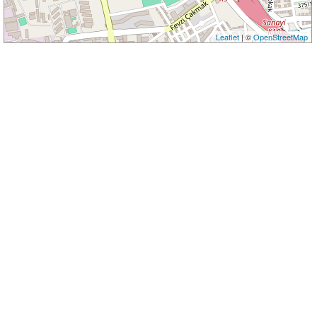
Leaflet
| ©
OpenStreetMap