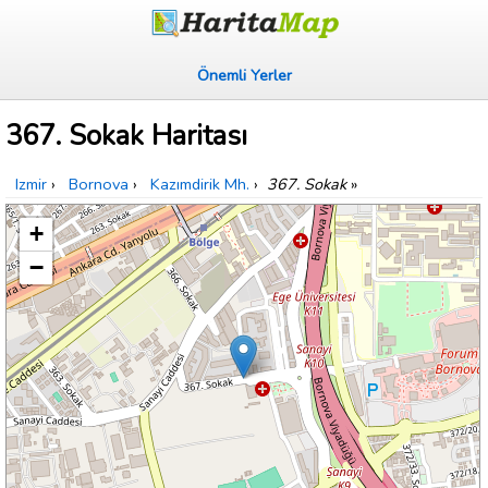
Önemli Yerler
367. Sokak Haritası
Izmir
›
Bornova
›
Kazımdirik Mh.
›
367. Sokak
»
+
−