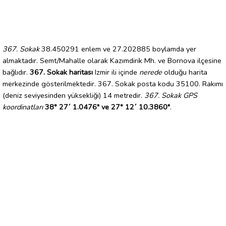
367. Sokak
38.450291 enlem ve 27.202885 boylamda yer
almaktadır. Semt/Mahalle olarak Kazımdirik Mh. ve Bornova ilçesine
bağlıdır.
367. Sokak haritası
Izmir ili içinde
nerede
olduğu harita
merkezinde gösterilmektedir. 367. Sokak posta kodu 35100. Rakımı
(deniz seviyesinden yüksekliği) 14 metredir.
367. Sokak GPS
koordinatları
38° 27´ 1.0476" ve 27° 12´ 10.3860"
.