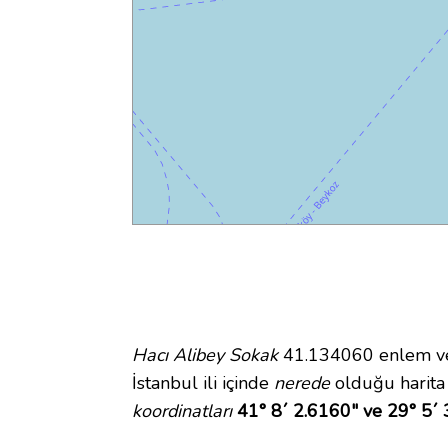
Hacı Alibey Sokak
41.134060 enlem ve 
İstanbul ili içinde
nerede
olduğu harita
koordinatları
41° 8´ 2.6160" ve 29° 5´