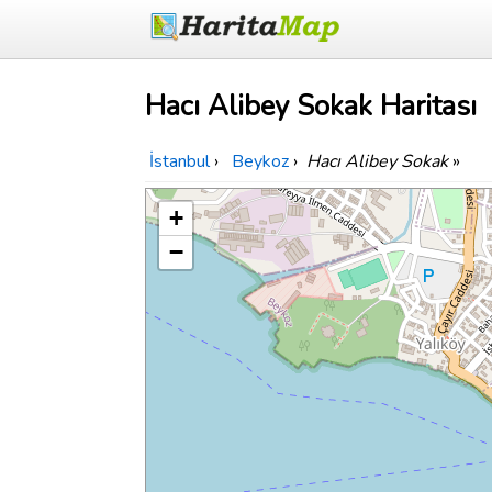
Hacı Alibey Sokak Haritası
İstanbul
›
Beykoz
›
Hacı Alibey Sokak
»
+
−