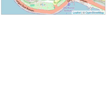
Leaflet
| ©
OpenStreetMap