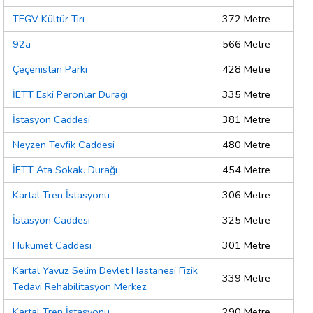
TEGV Kültür Tırı
372 Metre
92a
566 Metre
Çeçenistan Parkı
428 Metre
İETT Eski Peronlar Durağı
335 Metre
İstasyon Caddesi
381 Metre
Neyzen Tevfik Caddesi
480 Metre
İETT Ata Sokak. Durağı
454 Metre
Kartal Tren İstasyonu
306 Metre
İstasyon Caddesi
325 Metre
Hükümet Caddesi
301 Metre
Kartal Yavuz Selim Devlet Hastanesi Fizik
339 Metre
Tedavi Rehabilitasyon Merkez
Kartal Tren İstasyonu
290 Metre