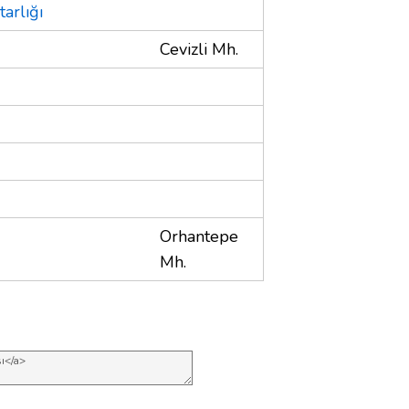
arlığı
Cevizli Mh.
Orhantepe
Mh.