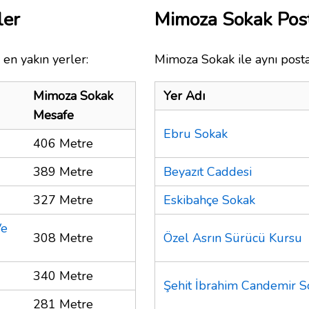
ler
Mimoza Sokak Pos
en yakın yerler:
Mimoza Sokak ile aynı posta
Mimoza Sokak
Yer Adı
Mesafe
Ebru Sokak
406 Metre
389 Metre
Beyazıt Caddesi
327 Metre
Eskibahçe Sokak
Ve
308 Metre
Özel Asrın Sürücü Kursu
340 Metre
Şehit İbrahim Candemir S
281 Metre