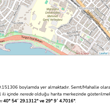
Leaflet
|
151306 boylamda yer almaktadır. Semt/Mahalle olarak 
 ili içinde
nerede
olduğu harita merkezinde gösterilme
ı
40° 54´ 29.1312" ve 29° 9´ 4.7016"
.