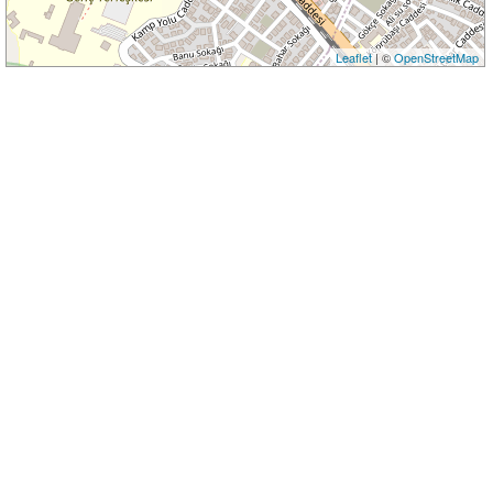
Leaflet
| ©
OpenStreetMap