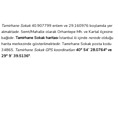
Tamirhane Sokak
40.907799 enlem ve 29.160976 boylamda yer
almaktadır. Semt/Mahalle olarak Orhantepe Mh. ve Kartal ilçesine
bağlıdır.
Tamirhane Sokak haritası
İstanbul ili içinde
nerede
olduğu
harita merkezinde gösterilmektedir. Tamirhane Sokak posta kodu
34865.
Tamirhane Sokak GPS koordinatları
40° 54´ 28.0764" ve
29° 9´ 39.5136"
.