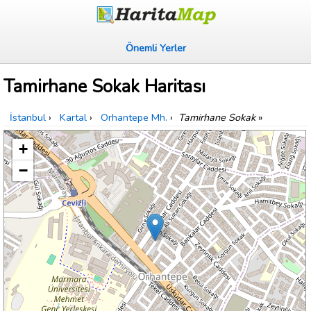
Önemli Yerler
Tamirhane Sokak Haritası
İstanbul
›
Kartal
›
Orhantepe Mh.
›
Tamirhane Sokak
»
+
−