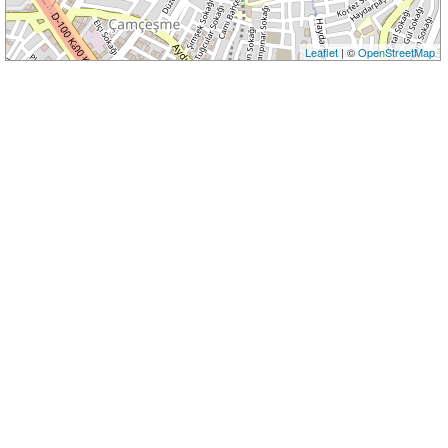
Leaflet
| ©
OpenStreetMap