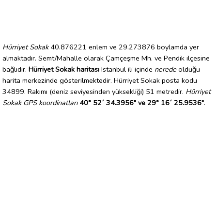
Hürriyet Sokak
40.876221 enlem ve 29.273876 boylamda yer
almaktadır. Semt/Mahalle olarak Çamçeşme Mh. ve Pendik ilçesine
bağlıdır.
Hürriyet Sokak haritası
Istanbul ili içinde
nerede
olduğu
harita merkezinde gösterilmektedir. Hürriyet Sokak posta kodu
34899. Rakımı (deniz seviyesinden yüksekliği) 51 metredir.
Hürriyet
Sokak GPS koordinatları
40° 52´ 34.3956" ve 29° 16´ 25.9536"
.