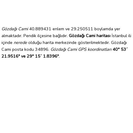
Gözdağı Cami
40.889431 enlem ve 29.250511 boylamda yer
almaktadır. Pendik ilçesine bağlıdır.
Gözdağı Cami haritası
İstanbul ili
içinde
nerede
olduğu harita merkezinde gösterilmektedir. Gözdağı
Cami posta kodu 34896.
Gözdağı Cami GPS koordinatları
40° 53´
21.9516" ve 29° 15´ 1.8396"
.