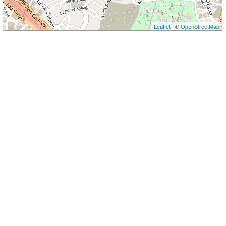
Leaflet
| ©
OpenStreetMap