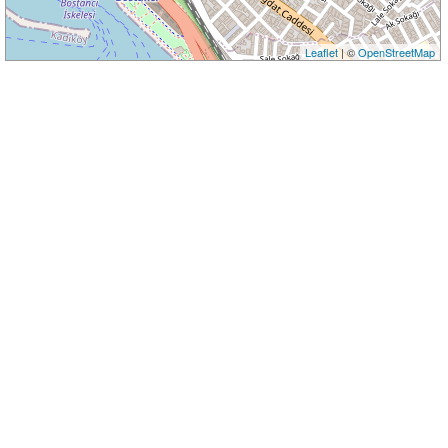
Leaflet
| ©
OpenStreetMap