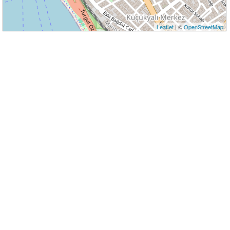
Leaflet
| ©
OpenStreetMap