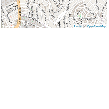
Leaflet
| ©
OpenStreetMap