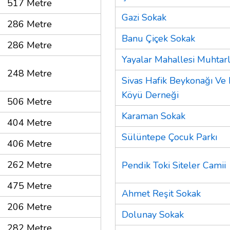
517 Metre
Gazi Sokak
286 Metre
Banu Çiçek Sokak
286 Metre
Yayalar Mahallesi Muhtarl
248 Metre
Sivas Hafik Beykonağı Ve
Köyü Derneği
506 Metre
Karaman Sokak
404 Metre
Sülüntepe Çocuk Parkı
406 Metre
262 Metre
Pendik Toki Siteler Camii
475 Metre
Ahmet Reşit Sokak
206 Metre
Dolunay Sokak
282 Metre