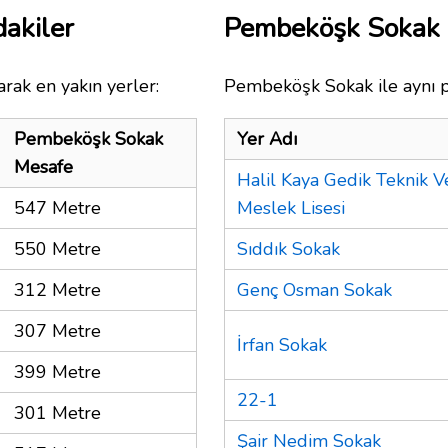
akiler
Pembeköşk Sokak 
rak en yakın yerler:
Pembeköşk Sokak ile aynı p
Pembeköşk Sokak
Yer Adı
Mesafe
Halil Kaya Gedik Teknik V
547 Metre
Meslek Lisesi
550 Metre
Sıddık Sokak
312 Metre
Genç Osman Sokak
307 Metre
İrfan Sokak
399 Metre
22-1
301 Metre
Şair Nedim Sokak