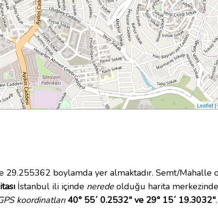
Leaflet
|
29.255362 boylamda yer almaktadır. Semt/Mahalle ol
tası
İstanbul ili içinde
nerede
olduğu harita merkezinde
PS koordinatları
40° 55´ 0.2532" ve 29° 15´ 19.3032"
.