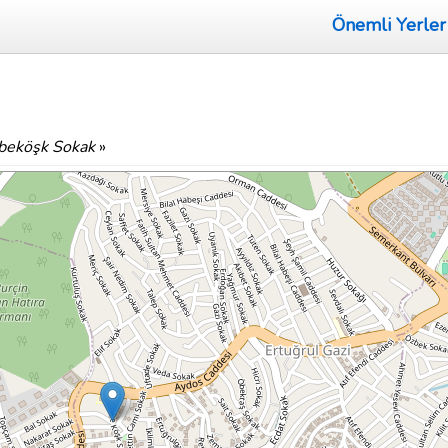
Önemli Yerler
eköşk Sokak
»