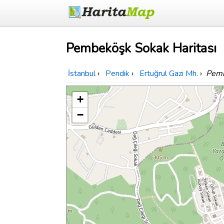
Pembeköşk Sokak Haritası
İstanbul
›
Pendik
›
Ertuğrul Gazi Mh.
›
Pemb
+
−