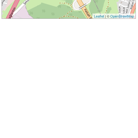
Leaflet
| ©
OpenStreetMap