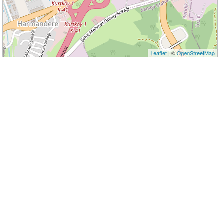
Leaflet
| ©
OpenStreetMap