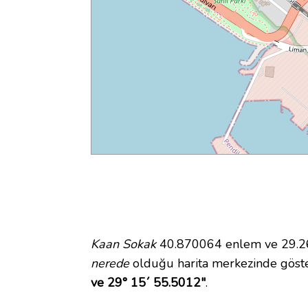
Kaan Sokak
40.870064 enlem ve 29.265
nerede
olduğu harita merkezinde göst
ve 29° 15´ 55.5012"
.