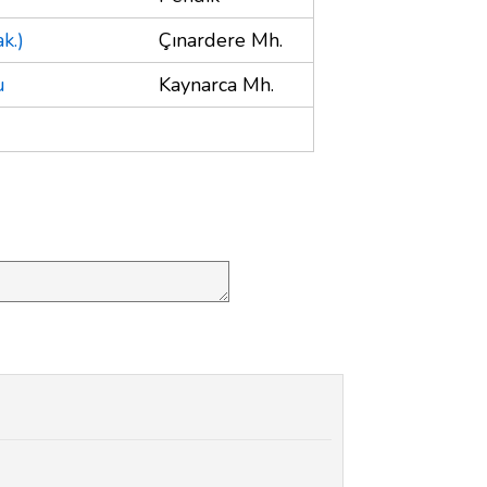
k.)
Çınardere Mh.
u
Kaynarca Mh.