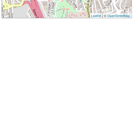
Leaflet
| ©
OpenStreetMap