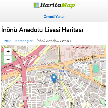
Önemli Yerler
İnönü Anadolu Lisesi Haritası
İzmir
›
Karabağlar
›
İnönü Anadolu Lisesi
»
+
−