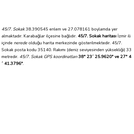
45/7. Sokak
38.390545 enlem ve 27.078161 boylamda yer
almaktadır. Karabağlar ilçesine bağlıdır.
45/7. Sokak haritası
İzmir ili
içinde
nerede
olduğu harita merkezinde gösterilmektedir. 45/7.
Sokak posta kodu 35140. Rakımı (deniz seviyesinden yüksekliği) 33
metredir.
45/7. Sokak GPS koordinatları
38° 23´ 25.9620" ve 27° 4
´ 41.3796"
.