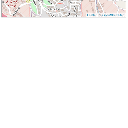
Leaflet
| ©
OpenStreetMap