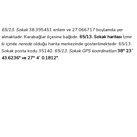
65/13. Sokak
38.395451 enlem ve 27.066717 boylamda yer
almaktadır. Karabağlar ilçesine bağlıdır.
65/13. Sokak haritası
İzmir
ili içinde
nerede
olduğu harita merkezinde gösterilmektedir. 65/13.
Sokak posta kodu 35140.
65/13. Sokak GPS koordinatları
38° 23´
43.6236" ve 27° 4´ 0.1812"
.