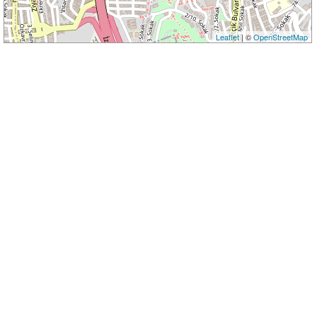
Leaflet
| ©
OpenStreetMap