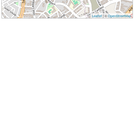
Leaflet
| ©
OpenStreetMap