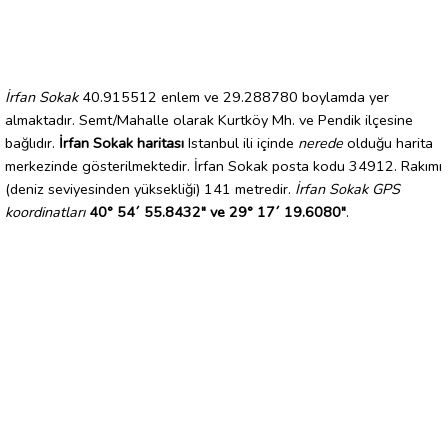
İrfan Sokak
40.915512 enlem ve 29.288780 boylamda yer
almaktadır. Semt/Mahalle olarak Kurtköy Mh. ve Pendik ilçesine
bağlıdır.
İrfan Sokak haritası
Istanbul ili içinde
nerede
olduğu harita
merkezinde gösterilmektedir. İrfan Sokak posta kodu 34912. Rakımı
(deniz seviyesinden yüksekliği) 141 metredir.
İrfan Sokak GPS
koordinatları
40° 54´ 55.8432" ve 29° 17´ 19.6080"
.