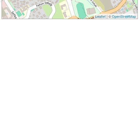
Leaflet
| ©
OpenStreetMap