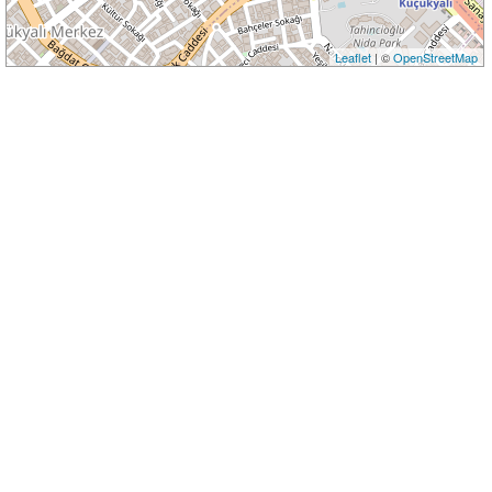
Leaflet
| ©
OpenStreetMap