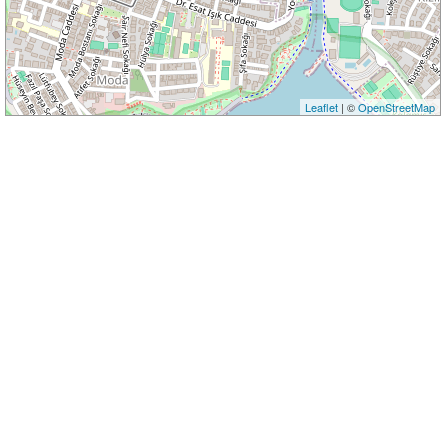
Leaflet
| ©
OpenStreetMap