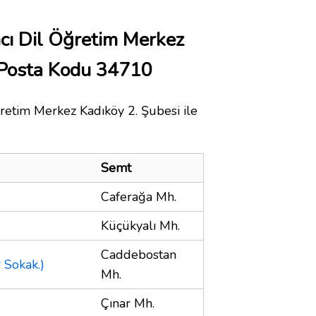
ı Dil Öğretim Merkez
 Posta Kodu 34710
etim Merkez Kadıköy 2. Şubesi ile
Semt
Caferağa Mh.
Küçükyalı Mh.
Caddebostan
 Sokak.)
Mh.
Çınar Mh.