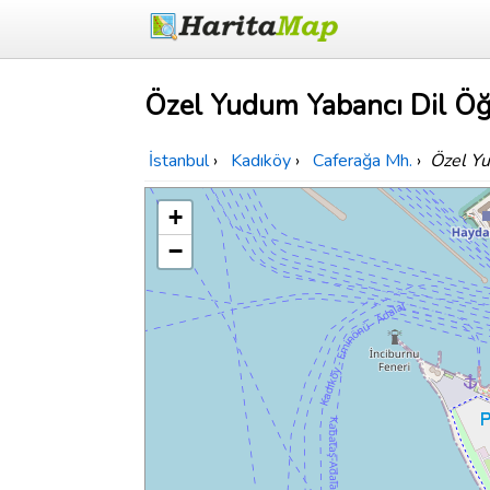
Özel Yudum Yabancı Dil Öğr
İstanbul
›
Kadıköy
›
Caferağa Mh.
›
Özel Yu
+
−