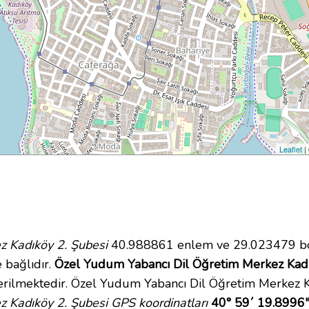
Leaflet
|
z Kadıköy 2. Şubesi
40.988861 enlem ve 29.023479 bo
 bağlıdır.
Özel Yudum Yabancı Dil Öğretim Merkez Kadık
rilmektedir. Özel Yudum Yabancı Dil Öğretim Merkez K
 Kadıköy 2. Şubesi GPS koordinatları
40° 59´ 19.8996"