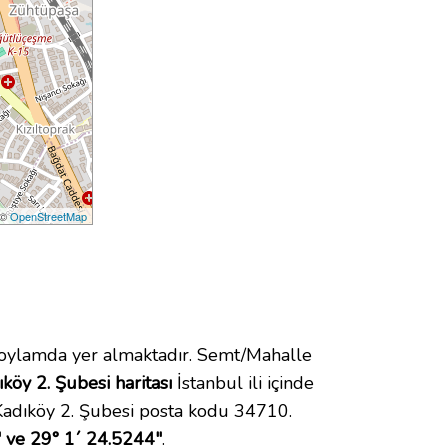
 ©
OpenStreetMap
ylamda yer almaktadır. Semt/Mahalle
öy 2. Şubesi haritası
İstanbul ili içinde
adıköy 2. Şubesi posta kodu 34710.
 ve 29° 1´ 24.5244"
.