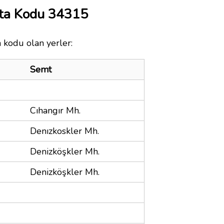
sta Kodu 34315
a kodu olan yerler:
Semt
Cıhangır Mh.
Denızkoskler Mh.
Denizköşkler Mh.
Denizköşkler Mh.