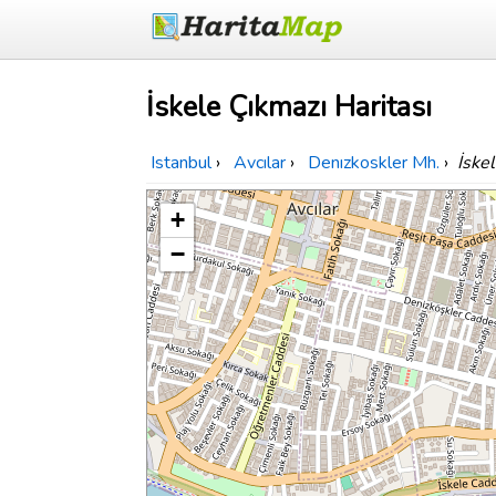
İskele Çıkmazı Haritası
Istanbul
›
Avcılar
›
Denızkoskler Mh.
›
İske
+
−