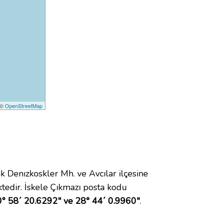
 ©
OpenStreetMap
Denızkoskler Mh. ve Avcılar ilçesine
edir. İskele Çıkmazı posta kodu
° 58´ 20.6292" ve 28° 44´ 0.9960"
.