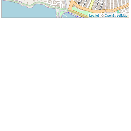
Leaflet
| ©
OpenStreetMap