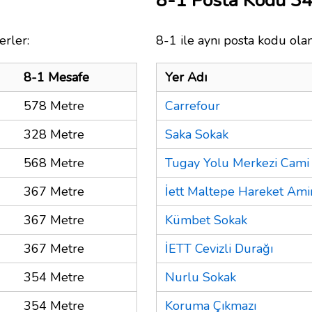
8-1 Posta Kodu 3
erler:
8-1 ile aynı posta kodu olan
8-1 Mesafe
Yer Adı
578 Metre
Carrefour
328 Metre
Saka Sokak
568 Metre
Tugay Yolu Merkezi Cami
367 Metre
İett Maltepe Hareket Amir
367 Metre
Kümbet Sokak
367 Metre
İETT Cevizli Durağı
354 Metre
Nurlu Sokak
354 Metre
Koruma Çıkmazı