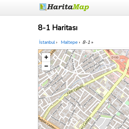
8-1 Haritası
İstanbul
›
Maltepe
›
8-1
»
+
−