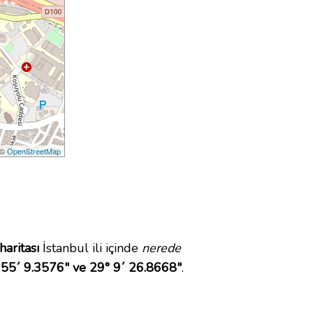
 ©
OpenStreetMap
haritası
İstanbul ili içinde
nerede
 55´ 9.3576" ve 29° 9´ 26.8668"
.