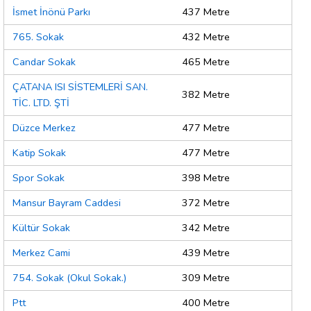
İsmet İnönü Parkı
437 Metre
765. Sokak
432 Metre
Candar Sokak
465 Metre
ÇATANA ISI SİSTEMLERİ SAN.
382 Metre
TİC. LTD. ŞTİ
Düzce Merkez
477 Metre
Katip Sokak
477 Metre
Spor Sokak
398 Metre
Mansur Bayram Caddesi
372 Metre
Kültür Sokak
342 Metre
Merkez Cami
439 Metre
754. Sokak (Okul Sokak.)
309 Metre
Ptt
400 Metre