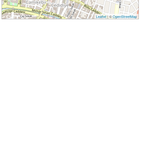
Leaflet
| ©
OpenStreetMap