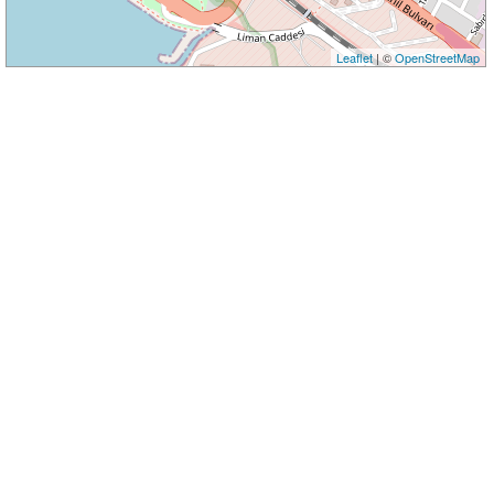
Leaflet
| ©
OpenStreetMap