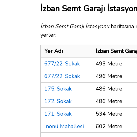
İzban Semt Garajı İstasyon
İzban Semt Garajı İstasyonu
haritasına 
yerler:
Yer Adı
İzban Semt Gara
677/22. Sokak
493 Metre
677/22. Sokak
496 Metre
175. Sokak
486 Metre
172. Sokak
486 Metre
171. Sokak
534 Metre
İnönü Mahallesi
602 Metre