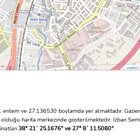
Leaflet
|
enlem ve 27.136530 boylamda yer almaktadır. Gaziemir
olduğu harita merkezinde gösterilmektedir. İzban Semt
natları
38° 21´ 25.1676" ve 27° 8´ 11.5080"
.