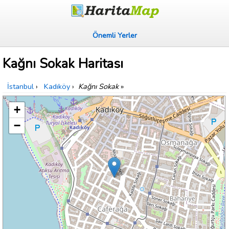
Önemli Yerler
Kağnı Sokak Haritası
İstanbul
›
Kadıköy
›
Kağnı Sokak
»
+
−