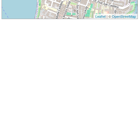
Leaflet
| ©
OpenStreetMap