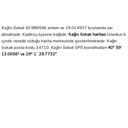
Kağnı Sokak
40.986946 enlem ve 29.024937 boylamda yer
almaktadır. Kadıköy ilçesine bağlıdır.
Kağnı Sokak haritası
İstanbul ili
içinde
nerede
olduğu harita merkezinde gösterilmektedir. Kağnı
Sokak posta kodu 34710.
Kağnı Sokak GPS koordinatları
40° 59´
13.0056" ve 29° 1´ 29.7732"
.