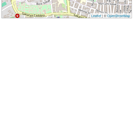
Leaflet
| ©
OpenStreetMap