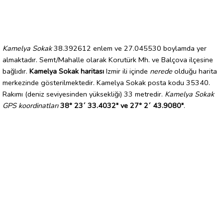
Kamelya Sokak
38.392612 enlem ve 27.045530 boylamda yer
almaktadır. Semt/Mahalle olarak Korutürk Mh. ve Balçova ilçesine
bağlıdır.
Kamelya Sokak haritası
Izmir ili içinde
nerede
olduğu harita
merkezinde gösterilmektedir. Kamelya Sokak posta kodu 35340.
Rakımı (deniz seviyesinden yüksekliği) 33 metredir.
Kamelya Sokak
GPS koordinatları
38° 23´ 33.4032" ve 27° 2´ 43.9080"
.