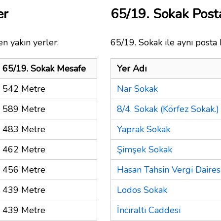
er
65/19. Sokak Pos
n yakın yerler:
65/19. Sokak ile aynı posta 
65/19. Sokak Mesafe
Yer Adı
542 Metre
Nar Sokak
589 Metre
8/4. Sokak (Körfez Sokak.)
483 Metre
Yaprak Sokak
462 Metre
Şimşek Sokak
456 Metre
Hasan Tahsin Vergi Daires
439 Metre
Lodos Sokak
439 Metre
İnciraltı Caddesi