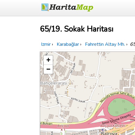
65/19. Sokak Haritası
Izmir
›
Karabağlar
›
Fahrettin Altay Mh.
›
65
+
−