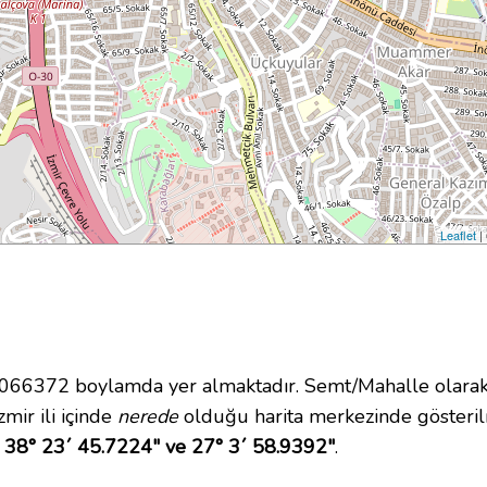
Leaflet
|
66372 boylamda yer almaktadır. Semt/Mahalle olarak F
zmir ili içinde
nerede
olduğu harita merkezinde gösteril
38° 23´ 45.7224" ve 27° 3´ 58.9392"
.