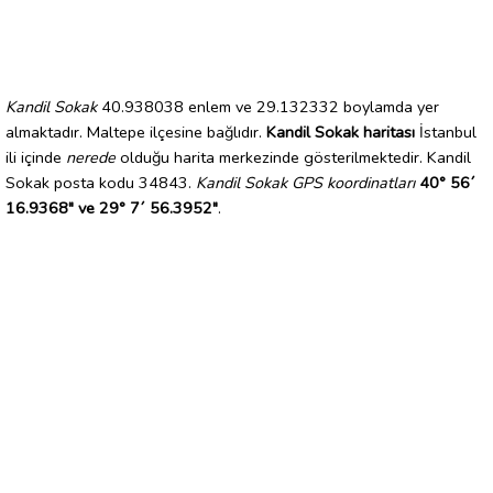
Kandil Sokak
40.938038 enlem ve 29.132332 boylamda yer
almaktadır. Maltepe ilçesine bağlıdır.
Kandil Sokak haritası
İstanbul
ili içinde
nerede
olduğu harita merkezinde gösterilmektedir. Kandil
Sokak posta kodu 34843.
Kandil Sokak GPS koordinatları
40° 56´
16.9368" ve 29° 7´ 56.3952"
.