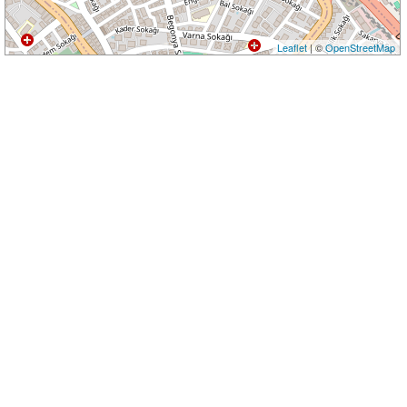
Leaflet
| ©
OpenStreetMap