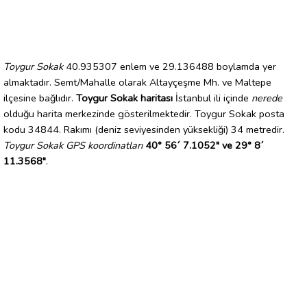
Toygur Sokak
40.935307 enlem ve 29.136488 boylamda yer
almaktadır. Semt/Mahalle olarak Altayçeşme Mh. ve Maltepe
ilçesine bağlıdır.
Toygur Sokak haritası
İstanbul ili içinde
nerede
olduğu harita merkezinde gösterilmektedir. Toygur Sokak posta
kodu 34844. Rakımı (deniz seviyesinden yüksekliği) 34 metredir.
Toygur Sokak GPS koordinatları
40° 56´ 7.1052" ve 29° 8´
11.3568"
.