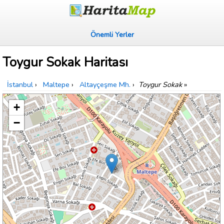
Önemli Yerler
Toygur Sokak Haritası
İstanbul
›
Maltepe
›
Altayçeşme Mh.
›
Toygur Sokak
»
+
−