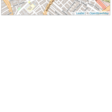
Leaflet
| ©
OpenStreetMap