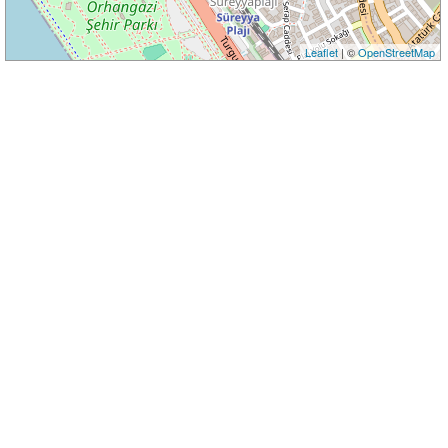
Leaflet
| ©
OpenStreetMap