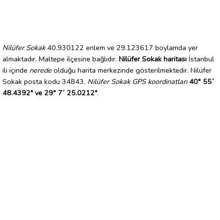
Nilüfer Sokak
40.930122 enlem ve 29.123617 boylamda yer
almaktadır. Maltepe ilçesine bağlıdır.
Nilüfer Sokak haritası
İstanbul
ili içinde
nerede
olduğu harita merkezinde gösterilmektedir. Nilüfer
Sokak posta kodu 34843.
Nilüfer Sokak GPS koordinatları
40° 55´
48.4392" ve 29° 7´ 25.0212"
.