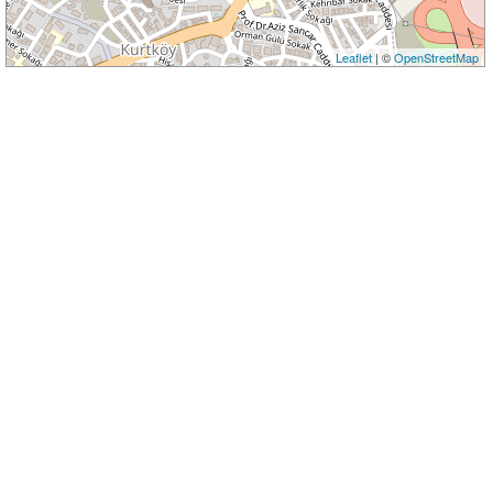
Leaflet
| ©
OpenStreetMap