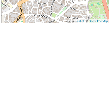
Leaflet
| ©
OpenStreetMap