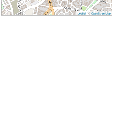
Leaflet
| ©
OpenStreetMap