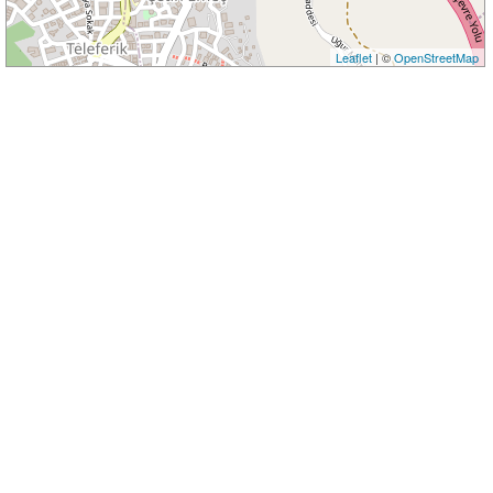
Leaflet
| ©
OpenStreetMap