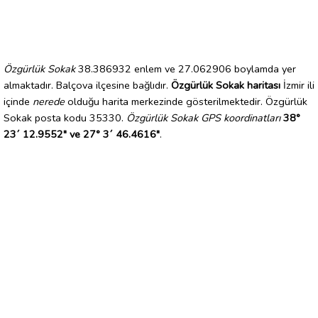
Özgürlük Sokak
38.386932 enlem ve 27.062906 boylamda yer
almaktadır. Balçova ilçesine bağlıdır.
Özgürlük Sokak haritası
İzmir ili
içinde
nerede
olduğu harita merkezinde gösterilmektedir. Özgürlük
Sokak posta kodu 35330.
Özgürlük Sokak GPS koordinatları
38°
23´ 12.9552" ve 27° 3´ 46.4616"
.