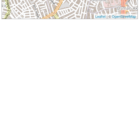
Leaflet
| ©
OpenStreetMap