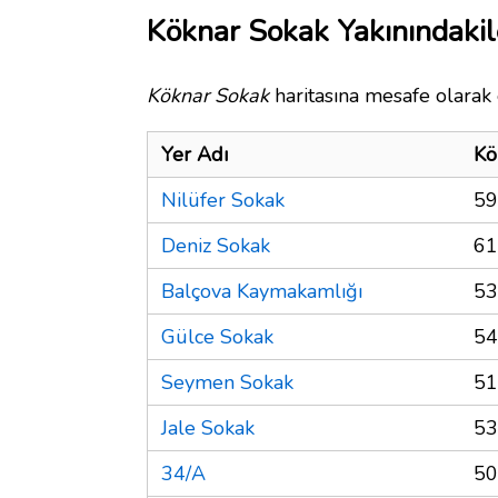
Köknar Sokak Yakınındakil
Köknar Sokak
haritasına mesafe olarak 
Yer Adı
Kö
Nilüfer Sokak
59
Deniz Sokak
61
Balçova Kaymakamlığı
53
Gülce Sokak
54
Seymen Sokak
51
Jale Sokak
53
34/A
50