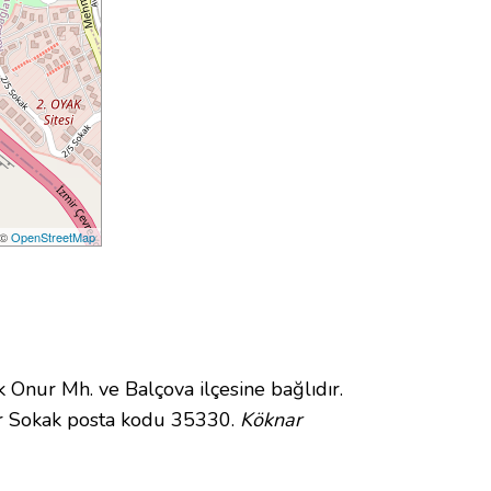
 ©
OpenStreetMap
nur Mh. ve Balçova ilçesine bağlıdır.
ar Sokak posta kodu 35330.
Köknar