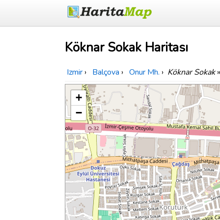
Köknar Sokak Haritası
Izmir
›
Balçova
›
Onur Mh.
›
Köknar Sokak
+
−