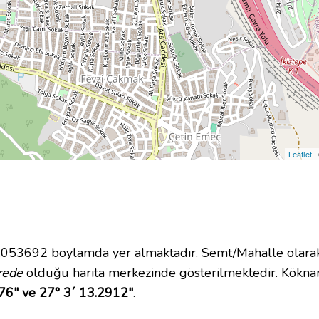
Leaflet
|
53692 boylamda yer almaktadır. Semt/Mahalle olarak O
rede
olduğu harita merkezinde gösterilmektedir. Kökn
76" ve 27° 3´ 13.2912"
.